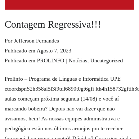
Contagem Regressiva!!!
Por
Jefferson Fernandes
Publicado em
Agosto 7, 2023
Publicado em
PROLINFO | Notícias
,
Uncategorized
Prolinfo – Programa de Línguas e Informática UPE
etoordspnS2h358al5l3i9tul6890t0gt6gfi lth4h158732gftih
aulas começam próxima segunda (14/08) e você aí
marcando bobeira? Depois não vai dizer que não
avisamos, hein! As nossas equipes administrativa e
pedagógica estão nos últimos arranjos pra te receber
(presencial ou remotamente)! Dúvidas? Corre que ainda