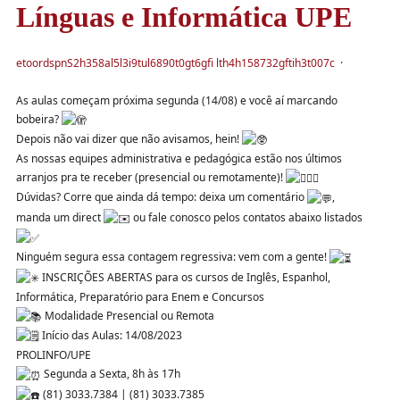
Línguas e Informática UPE
e
t
o
o
r
d
s
p
n
S
2
h
3
5
8
a
l
5
l
3
i
9
t
u
l
6
8
9
0
t
0
g
t
6
g
f
l
t
h
4
h
1
5
8
7
3
2
g
f
t
i
h
3
t
0
0
7
c
·
As aulas começam próxima segunda (14/08) e você aí marcando
bobeira?
Depois não vai dizer que não avisamos, hein!
As nossas equipes administrativa e pedagógica estão nos últimos
arranjos pra te receber (presencial ou remotamente)!
Dúvidas? Corre que ainda dá tempo: deixa um comentário
,
manda um direct
ou fale conosco pelos contatos abaixo listados
Ninguém segura essa contagem regressiva: vem com a gente!
INSCRIÇÕES ABERTAS para os cursos de Inglês, Espanhol,
Informática, Preparatório para Enem e Concursos
Modalidade Presencial ou Remota
Início das Aulas: 14/08/2023
PROLINFO/UPE
Segunda a Sexta, 8h às 17h
(81) 3033.7384 | (81) 3033.7385