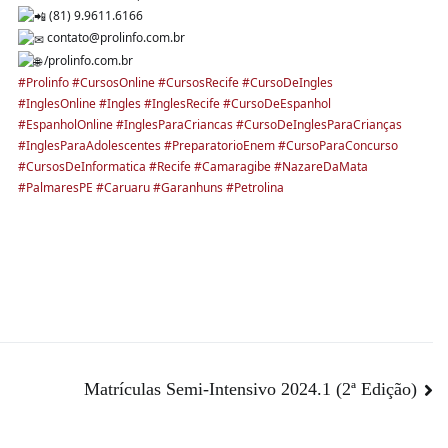
(81) 9.9611.6166
contato@prolinfo.com.br
/prolinfo.com.br
#Prolinfo
#CursosOnline
#CursosRecife
#CursoDeIngles
#InglesOnline
#Ingles
#InglesRecife
#CursoDeEspanhol
#EspanholOnline
#InglesParaCriancas
#CursoDeInglesParaCrianças
#InglesParaAdolescentes
#PreparatorioEnem
#CursoParaConcurso
#CursosDeInformatica
#Recife
#Camaragibe
#NazareDaMata
#PalmaresPE
#Caruaru
#Garanhuns
#Petrolina
Matrículas Semi-Intensivo 2024.1 (2ª Edição)