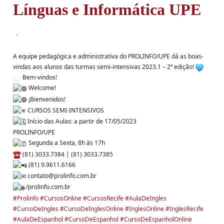
Línguas e Informática UPE
·
A equipe pedagógica e administrativa do PROLINFO/UPE dá as boas-
vindas aos alunos das turmas semi-intensivas 2023.1 – 2ª edição!
Bem-vindos!
Welcome!
¡Bienvenidos!
CURSOS SEMI-INTENSIVOS
Início das Aulas: a partir de 17/05/2023
PROLINFO/UPE
Segunda a Sexta, 8h às 17h
(81) 3033.7384 | (81) 3033.7385
(81) 9.9611.6166
contato@prolinfo.com.br
/prolinfo.com.br
#Prolinfo
#CursosOnline
#CursosRecife
#AulaDeIngles
#CursoDeIngles
#CursoDeInglesOnline
#InglesOnline
#InglesRecife
#AulaDeEspanhol
#CursoDeEspanhol
#CursoDeEspanholOnline