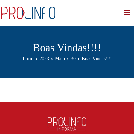
PROLINFO/UPE
Programa de Línguas e Informática da UPE
Boas Vindas!!!!
Início
2023
Maio
30
Boas Vindas!!!!