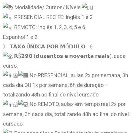
Modalidade/ Cursos/ Níveis
PRESENCIAL RECIFE: Inglês 1 e 2
REMOTO: Inglês 1, 2, 3, 4, 5 e 6
Espanhol 1 e 2
》 𝗧𝗔𝗫𝗔 Ú𝗡𝗜𝗖𝗔 𝗣𝗢𝗥 𝗠Ó𝗗𝗨𝗟𝗢 《
𝗥$𝟮𝟵𝟬 (𝗱𝘂𝘇𝗲𝗻𝘁𝗼𝘀 𝗲 𝗻𝗼𝘃𝗲𝗻𝘁𝗮 𝗿𝗲𝗮𝗶𝘀), cada
curso.
No PRESENCIAL, aulas 2x por semana, 3h
cada dia OU 1x por semana, 6h de duração –
totalizando 48h ao final do nível cursado.
No REMOTO, aulas em tempo real 2x por
semana, 3h cada dia, totalizando 48h ao final do nível
cursado.