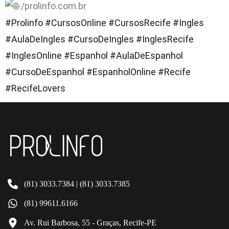
/prolinfo.com.br
#Prolinfo
#CursosOnline
#CursosRecife
#Ingles
#AulaDeIngles
#CursoDeIngles
#InglesRecife
#InglesOnline
#Espanhol
#AulaDeEspanhol
#CursoDeEspanhol
#EspanholOnline
#Recife
#RecifeLovers
(81) 3033.7384 | (81) 3033.7385
(81) 99611.6166
Av. Rui Barbosa, 55 - Graças, Recife-PE